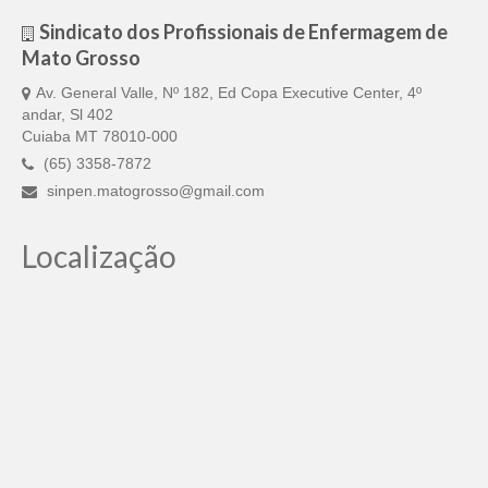
Doc. Publicados
Sindicato dos Profissionais de Enfermagem de
Mato Grosso
Notícias
Av. General Valle, Nº 182, Ed Copa Executive Center, 4º
Contato
andar, Sl 402
Cuiaba MT 78010-000
(65) 3358-7872
sinpen.matogrosso@gmail.com
Localização