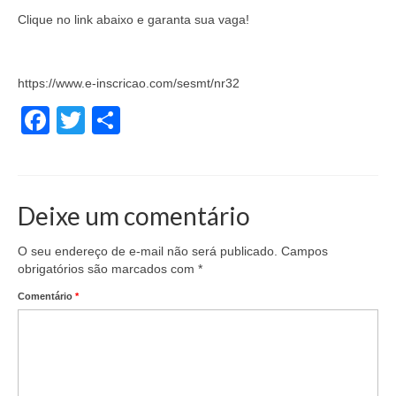
Doc. Publicados
Clique no link abaixo e garanta sua vaga!
Notícias
https://www.e-inscricao.com/sesmt/nr32
Contato
Facebook
Twitter
Share
Deixe um comentário
O seu endereço de e-mail não será publicado.
Campos
obrigatórios são marcados com
*
Comentário
*