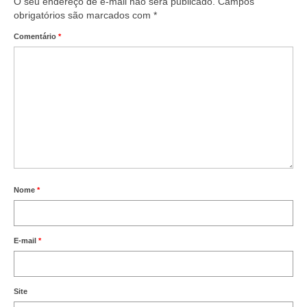
O seu endereço de e-mail não será publicado.
Campos
obrigatórios são marcados com
*
Comentário
*
Nome
*
E-mail
*
Site