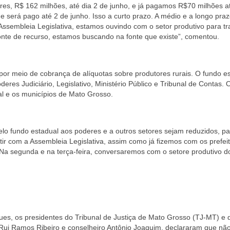
res, R$ 162 milhões, até dia 2 de junho, e já pagamos R$70 milhões at
 será pago até 2 de junho. Isso a curto prazo. A médio e a longo praz
Assembleia Legislativa, estamos ouvindo com o setor produtivo para tr
onte de recurso, estamos buscando na fonte que existe”, comentou.
or meio de cobrança de alíquotas sobre produtores rurais. O fundo e
deres Judiciário, Legislativo, Ministério Público e Tribunal de Contas. 
al e os municípios de Mato Grosso.
lo fundo estadual aos poderes e a outros setores sejam reduzidos, p
ir com a Assembleia Legislativa, assim como já fizemos com os prefeit
Na segunda e na terça-feira, conversaremos com o setore produtivo d
es, os presidentes do Tribunal de Justiça de Mato Grosso (TJ-MT) e 
Rui Ramos Ribeiro e conselheiro Antônio Joaquim, declararam que nã