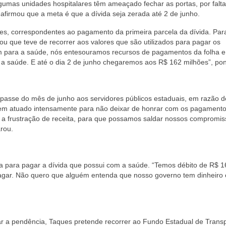
gumas unidades hospitalares têm ameaçado fechar as portas, por falta
firmou que a meta é que a dívida seja zerada até 2 de junho.
es, correspondentes ao pagamento da primeira parcela da dívida. Para
lou que teve de recorrer aos valores que são utilizados para pagar os
ram para a saúde, nós entesouramos recursos de pagamentos da folha e
 a saúde. E até o dia 2 de junho chegaremos aos R$ 162 milhões”, po
epasse do mês de junho aos servidores públicos estaduais, em razão d
e tem atuado intensamente para não deixar de honrar com os pagament
a frustração de receita, para que possamos saldar nossos compromi
arou.
ba para pagar a dívida que possui com a saúde. “Temos débito de R$ 1
agar. Não quero que alguém entenda que nosso governo tem dinheiro
r a pendência, Taques pretende recorrer ao Fundo Estadual de Transp