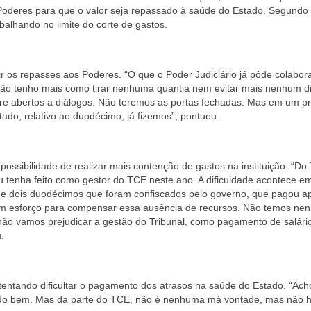
Poderes para que o valor seja repassado à saúde do Estado. Segundo
abalhando no limite do corte de gastos.
r os repasses aos Poderes. “O que o Poder Judiciário já pôde colabora
não tenho mais como tirar nenhuma quantia nem evitar mais nenhum di
pre abertos a diálogos. Não teremos as portas fechadas. Mas em um pr
tado, relativo ao duodécimo, já fizemos”, pontuou.
ssibilidade de realizar mais contenção de gastos na instituição. “Do 
eu tenha feito como gestor do TCE neste ano. A dificuldade acontece e
de dois duodécimos que foram confiscados pelo governo, que pagou a
r um esforço para compensar essa ausência de recursos. Não temos n
o vamos prejudicar a gestão do Tribunal, como pagamento de salári
.
tentando dificultar o pagamento dos atrasos na saúde do Estado. “Ach
 tudo bem. Mas da parte do TCE, não é nenhuma má vontade, mas não 