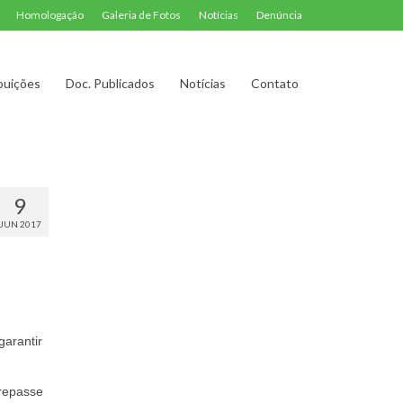
Homologação
Galeria de Fotos
Notícias
Denúncia
buições
Doc. Publicados
Notícias
Contato
9
JUN 2017
garantir
 repasse