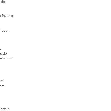
 de
 fazer o
ntuou.
o
os do
ssos com
62
 em
orte e