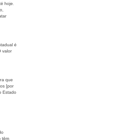
é hoje.
o,
atar
stadual é
O valor
ara que
os [por
o Estado
do
o têm