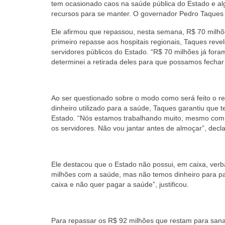
tem ocasionado caos na saúde pública do Estado e al
recursos para se manter. O governador Pedro Taques a
Ele afirmou que repassou, nesta semana, R$ 70 milhõ
primeiro repasse aos hospitais regionais, Taques reve
servidores públicos do Estado. “R$ 70 milhões já fo
determinei a retirada deles para que possamos fechar
Ao ser questionado sobre o modo como será feito o r
dinheiro utilizado para a saúde, Taques garantiu qu
Estado. “Nós estamos trabalhando muito, mesmo com 
os servidores. Não vou jantar antes de almoçar”, decl
Ele destacou que o Estado não possui, em caixa, ver
milhões com a saúde, mas não temos dinheiro para p
caixa e não quer pagar a saúde”, justificou.
Para repassar os R$ 92 milhões que restam para sana