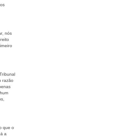
 os
r, nós
reito
imeiro
Tribunal
m razão
penas
enhum
os,
o que o
há a