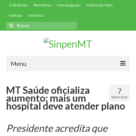
O Sindicato
Benefícios
Homologação
Galeria de Fotos
Notícias
Denúncia
Buscar
por:
Menu
Início
MT Saúde oficializa
7
Filie-se
aumento; mais um
MAIO 2018
hospital deve atender plano
Convenções
Contribuições
Presidente acredita que
Contribuição Assistencial