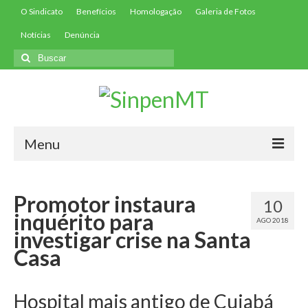
O Sindicato
Benefícios
Homologação
Galeria de Fotos
Notícias
Denúncia
Buscar
por:
Menu
Início
Promotor instaura
10
Filie-se
inquérito para
AGO 2018
investigar crise na Santa
Convenções
Casa
Contribuições
Contribuição Assistencial
Hospital mais antigo de Cuiabá