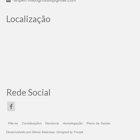
sinpen.matogrosso@gmail.com
Localização
Rede Social
Filie-se
Contribuições
Denúncia
Homologação
Plano de Saúde
Desenvolvido por
Direta Sistemas
.
Designed by Freepik