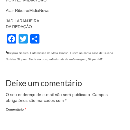
FONTE: MIDIANEWS
Alair Ribeiro/MidiaNews
JAD LARANJEIRA
DA REDAÇÃO
Facebook
Twitter
Share
Dejamir Soares
,
Enfermeiros de Mato Grosso
,
Greve na santa casa de Cuiabá
,
Noticias Sinpen
,
Sindicato dos profissionais da enfermagem
,
Sinpen-MT
Deixe um comentário
O seu endereço de e-mail não será publicado.
Campos
obrigatórios são marcados com
*
Comentário
*