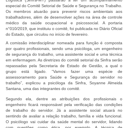
Doc. Publicados
especial do Comitê Setorial de Saúde e Segurança no Trabalho.
Os membros atuarão para prevenir riscos ambientais aos
trabalhadores, além de desenvolver ações na área de controle
Notícias
médico da saúde ocupacional e psicossocial. A portaria
n°010/2019, que instituiu o comitê, foi publicada no Diário Oficial
Contato
do Estado, que circulou no início de fevereiro.
A comissão interdisciplinar nomeada para função é composta
por quatro profissionais, sendo uma psicóloga, um engenheiro
de segurança do trabalho, uma assistente social e uma técnica
em enfermagem. As diretrizes do comitê setorial da Sinfra serão
repassadas pela Secretaria de Estado de Gestão, a qual o
grupo está ligado. “Vamos fazer uma espécie de
assessoramento para Saúde e Segurança do servidor no
trabalho”, explicou a psicóloga da Sinfra, Soyanne Almeida
Santana, uma das integrantes do comitê.
Segundo ela, dentre as atribuições dos profissionais o
engenheiro ficará responsável pela verificação das condições
de trabalho do servidor. Já a assistente social atuará no
sentindo de avaliar a relação trabalho, família e vida funcional.
O psicólogo vai cuidar da saúde mental do servidor, lidando
com questões como ética, por exemplo. A técnica de