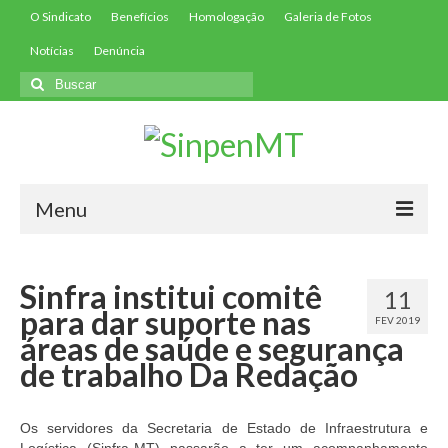
O Sindicato
Benefícios
Homologação
Galeria de Fotos
Notícias
Denúncia
Buscar
por:
Menu
Início
Sinfra institui comitê
11
Filie-se
para dar suporte nas
FEV 2019
áreas de saúde e segurança
Convenções
de trabalho Da Redação
Contribuições
Contribuição Assistencial
Os servidores da Secretaria de Estado de Infraestrutura e
Logística (Sinfra-MT) passarão a ter um acompanhamento