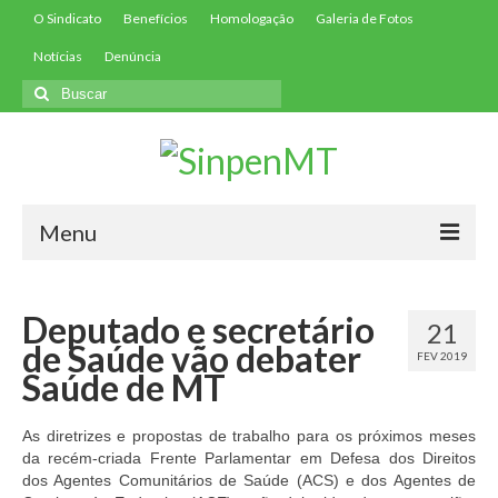
O Sindicato
Benefícios
Homologação
Galeria de Fotos
Notícias
Denúncia
Buscar
por:
Menu
Início
Deputado e secretário
21
Filie-se
de Saúde vão debater
FEV 2019
Saúde de MT
Convenções
Contribuições
As diretrizes e propostas de trabalho para os próximos meses
da recém-criada Frente Parlamentar em Defesa dos Direitos
Contribuição Assistencial
dos Agentes Comunitários de Saúde (ACS) e dos Agentes de