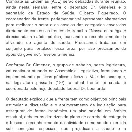
Combate às Endemias (ACE) serão debatidas durante reunião,
Doc. Publicados
ainda nesta semana, entre o deputado Dr. Gimenez e o
secretário de Estado de Saúde, Gilberto Figueiredo. O
Notícias
coordenador da frente parlamentar vai apresentar alternativas
para melhorar o setor e os anseios das categorias envolvidas
Contato
diretamente com essas frentes de trabalho. “Nossa estratégia é
direcionada à saúde pública, buscando o reconhecimento da
atividade do agente de saúde. Precisamos trabalhar em
conjunto para fortalecer essa área, por isso precisamos do
apoio do governo”, revelou Gimenez.
Conforme Dr. Gimenez, o grupo de trabalho, nesta legislatura,
vai continuar atuando na Assembleia Legislativa, formulando e
implementando políticas públicas eficazes. Vale destacar que,
na legislatura passada (18ª), a atual frente foi criada e
coordenada pelo hoje deputado federal Dr. Leonardo.
O deputado explicou que a frente tem como objetivos principais
estimular a discussão e o aprimoramento da legislação para
assegurar de forma isonômica um piso salarial em âmbito
estadual; debater as diretrizes do plano de carreira da categoria
e buscar o reconhecimento da atividade como sendo exercida
sob condições especiais, que prejudicam a saúde e a