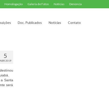
Homologação
Galeria de Fotos
Notícias
Denúncia
buições
Doc. Publicados
Notícias
Contato
5
ABR 2019
destinou
uiabá.
 a Santa
nte será