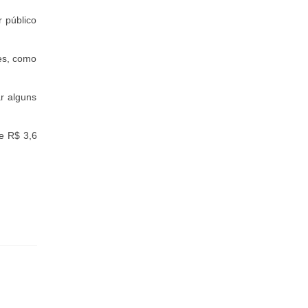
 público
es, como
ar alguns
e R$ 3,6