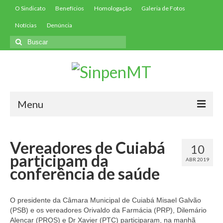
O Sindicato
Benefícios
Homologação
Galeria de Fotos
Notícias
Denúncia
Buscar
por:
Menu
Início
Vereadores de Cuiabá
10
Filie-se
participam da
ABR 2019
conferência de saúde
Convenções
Contribuições
O presidente da Câmara Municipal de Cuiabá Misael Galvão
(PSB) e os vereadores Orivaldo da Farmácia (PRP), Dilemário
Contribuição Assistencial
Alencar (PROS) e Dr Xavier (PTC) participaram, na manhã