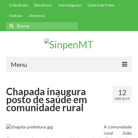
O Sindicato
Benefícios
Homologação
Galeria de Fotos
Notícias
Denúncia
Buscar
por:
Menu
Início
Chapada inaugura
12
Filie-se
posto de saúde em
ABR 2019
comunidade rural
Convenções
Contribuições
A comunidade
Contribuição Assistencial
rural João