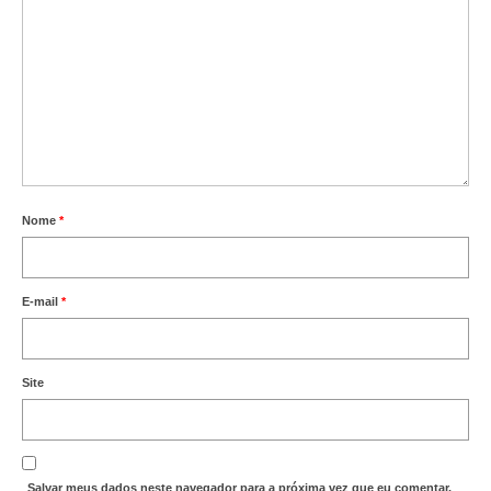
Nome
*
E-mail
*
Site
Salvar meus dados neste navegador para a próxima vez que eu comentar.