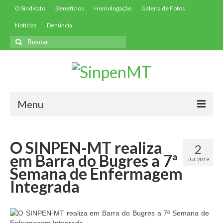
O Sindicato
Benefícios
Homologação
Galeria de Fotos
Notícias
Denúncia
Buscar
por:
Menu
Início
O SINPEN-MT realiza
2
Filie-se
em Barra do Bugres a 7ª
JUL 2019
Semana de Enfermagem
Convenções
Integrada
Contribuições
Contribuição Assistencial