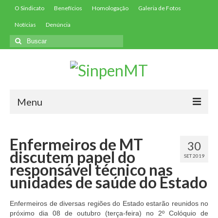
O Sindicato
Benefícios
Homologação
Galeria de Fotos
Notícias
Denúncia
Buscar
por:
Menu
Início
Enfermeiros de MT
30
Filie-se
discutem papel do
SET 2019
responsável técnico nas
Convenções
unidades de saúde do Estado
Contribuições
Enfermeiros de diversas regiões do Estado estarão reunidos no
Contribuição Assistencial
próximo dia 08 de outubro (terça-feira) no 2º Colóquio de