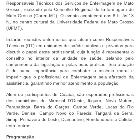
Responsáveis Técnicos dos Serviços de Enfermagem de Mato
Doc. Publicados
Grosso, realizado pelo Conselho Regional de Enfermagem de
Mato Grosso (Coren-MT). O evento acontecerá das 8 h. às 18
Notícias
h., no centro cultural da Universidade Federal de Mato Grosso
(UFMT).
Contato
Estarão reunidos enfermeiros que atuam como Responsáveis
Técnicos (RT) em unidades de saúde públicas e privadas para
discutir o papel deste profissional, cuja função é representar o
conselho no interior da unidade de saúde, zelando pelo
cumprimento da legislação e pelas boas práticas. Sua atuação
é de suma importância para combater o assédio moral e
impedir que o profissional de Enfermagem seja afastado da
assistência, garantindo melhor atendimento à população.
Além de participantes de Cuiabá, são esperados profissionais
dos municípios de Mirassol D’Oeste, Itiquira, Nova Mutum,
Paranatinga, Barra do Garças, Campo Verde, Lucas do Rio
Verde, Denise, Campo Novo do Parecis, Tangará da Serra,
Sinop, Primavera do Leste, Diamantino, Rondonópolis e Colíder,
entre outros.
Programação