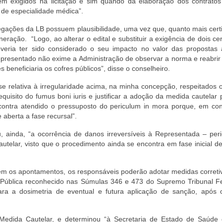
em exigidos na licitação e sim quando da elaboração dos contrato
s de especialidade médica”.
legações da LB possuem plausibilidade, uma vez que, quanto mais cert
eração. “Logo, ao alterar o edital e substituir a exigência de dois cer
deveria ter sido considerado o seu impacto no valor das propostas
epresentado não exime a Administração de observar a norma e reabrir
beneficiaria os cofres públicos”, disse o conselheiro.
se relativa à irregularidade acima, na minha concepção, respeitados o
quisito do fumus boni iuris e justificar a adoção da medida cautelar 
contra atendido o pressuposto do periculum in mora porque, em con
e aberta a fase recursal”.
, ainda, “a ocorrência de danos irreversíveis à Representada – peri
telar, visto que o procedimento ainda se encontra em fase inicial de
rmem os apontamentos, os responsáveis poderão adotar medidas corret
 Pública reconhecido nas Súmulas 346 e 473 do Supremo Tribunal Fe
ara a dosimetria de eventual e futura aplicação de sanção, após 
r Medida Cautelar, e determinou “à Secretaria de Estado de Saúde