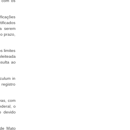
s com os
ificações
tificados
 a serem
 o prazo,
s limites
pleiteada
sulta ao
culum in
 registro
ivas, com
deral, o
o devido
 de Mato