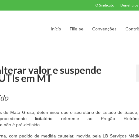
O Sindicato
Benefícios
Início
Filie-se
Convenções
Contri
lterar valor e suspende
e UTIs em MT
ido
s de Mato Groso, determinou que o secretário de Estado de Saúde, 
rocedimento licitatório referente ao Pregão Eletrôn
 não é pré-definido.
rna, com pedido de medida cautelar, movida pela LB Serviços Médi