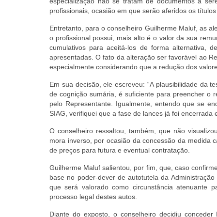
especialização não se tratam de documentos a ser
profissionais, ocasião em que serão aferidos os título
Entretanto, para o conselheiro Guilherme Maluf, as a
o profissional possui, mais alto é o valor da sua remun
cumulativos para aceitá-los de forma alternativa, 
apresentadas. O fato da alteração ser favorável ao R
especialmente considerando que a redução dos valores 
Em sua decisão, ele escreveu: “A plausibilidade da te
de cognição sumária, é suficiente para preencher o re
pelo Representante. Igualmente, entendo que se en
SIAG, verifiquei que a fase de lances já foi encerrada 
O conselheiro ressaltou, também, que não visualizou
mora inverso, por ocasião da concessão da medida cau
de preços para futura e eventual contratação.
Guilherme Maluf salientou, por fim, que, caso confi
base no poder-dever de autotutela da Administração
que será valorado como circunstância atenuante p
processo legal destes autos.
Diante do exposto, o conselheiro decidiu concede