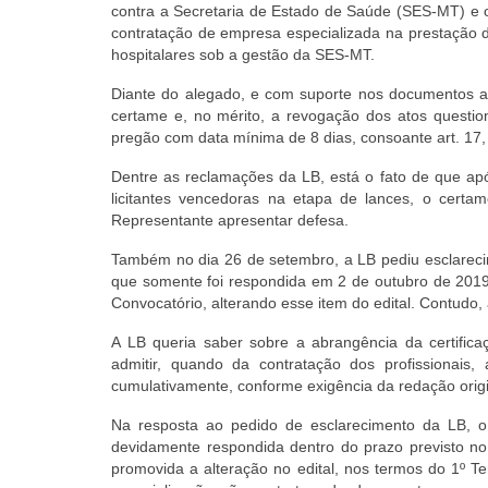
contra a Secretaria de Estado de Saúde (SES-MT) e o
contratação de empresa especializada na prestação d
hospitalares sob a gestão da SES-MT.
Diante do alegado, e com suporte nos documentos a
certame e, no mérito, a revogação dos atos questi
pregão com data mínima de 8 dias, consoante art. 17,
Dentre as reclamações da LB, está o fato de que ap
licitantes vencedoras na etapa de lances, o certam
Representante apresentar defesa.
Também no dia 26 de setembro, a LB pediu esclarec
que somente foi respondida em 2 de outubro de 2019
Convocatório, alterando esse item do edital. Contudo,
A LB queria saber sobre a abrangência da certifica
admitir, quando da contratação dos profissionai
cumulativamente, conforme exigência da redação origin
Na resposta ao pedido de esclarecimento da LB, o 
devidamente respondida dentro do prazo previsto no 
promovida a alteração no edital, nos termos do 1º Te