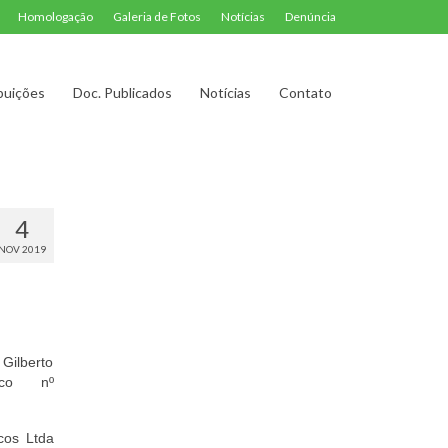
Homologação
Galeria de Fotos
Notícias
Denúncia
buições
Doc. Publicados
Notícias
Contato
4
NOV 2019
Gilberto
ico nº
cos Ltda