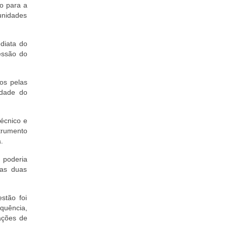
do para a
unidades
diata do
essão do
os pelas
idade do
écnico e
trumento
.
 poderia
das duas
stão foi
quência,
cações de