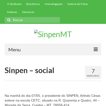
O Sindicato
Benefícios
Homologação
Galeria de Fotos
Notícias
Denúncia
Buscar
por:
Menu
Início
Sinpen – social
7
Filie-se
MAIO 2021
Convenções
Contribuições
Na manhã do dia 07/05, o presidente do SINPEN, Arlindo César,
esteve na escola CETC, situado na R. Quarenta e Quatro, 44 –
Contribuição Assistencial
Morada da Serra, Cuiabá – MT, 78058-414