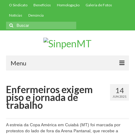
O Sindicato
Benefícios
Homologação
Galeria de Fotos
Notícias
Denúncia
Buscar
por:
Menu
Início
Enfermeiros exigem
14
Filie-se
piso e jornada de
JUN 2021
trabalho
Convenções
Contribuições
A estreia da Copa América em Cuiabá (MT) foi marcada por
Contribuição Assistencial
protestos do lado de fora da Arena Pantanal, que recebe a