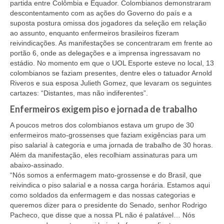
partida entre Colômbia e Equador. Colombianos demonstraram
Doc. Publicados
descontentamento com as ações do Governo do país e a
suposta postura omissa dos jogadores da seleção em relação
Notícias
ao assunto, enquanto enfermeiros brasileiros fizeram
reivindicações. As manifestações se concentraram em frente ao
Contato
portão 6, onde as delegações e a imprensa ingressavam no
estádio. No momento em que o UOL Esporte esteve no local, 13
colombianos se faziam presentes, dentre eles o tatuador Arnold
Riveros e sua esposa Julieth Gomez, que levaram os seguintes
cartazes: “Distantes, mas não indiferentes”.
Enfermeiros exigem piso e jornada de trabalho
A poucos metros dos colombianos estava um grupo de 30
enfermeiros mato-grossenses que faziam exigências para um
piso salarial à categoria e uma jornada de trabalho de 30 horas.
Além da manifestação, eles recolhiam assinaturas para um
abaixo-assinado.
“Nós somos a enfermagem mato-grossense e do Brasil, que
reivindica o piso salarial e a nossa carga horária. Estamos aqui
como soldados da enfermagem e das nossas categorias e
queremos dizer para o presidente do Senado, senhor Rodrigo
Pacheco, que disse que a nossa PL não é palatável… Nós