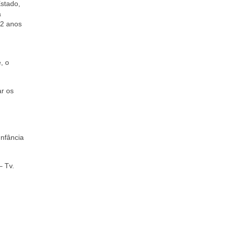
Estado,
a
12 anos
, o
ar os
Infância
– Tv.