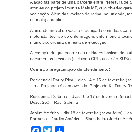
A ação faz parte de uma parceria entre Prefeitura de
através do projeto Imuniza Mais MT, cujo objetivo ge
vacinação. Além das vacinas de rotina, na unidade, t
ou mais) e adulto.
A unidade móvel de vacina é equipada com duas câmar
motorista, técnico de enfermagem, enfermeiro e técnic
município, organiza e realiza a execução.
A exemplo do que ocorre nas unidades básicas de saú
documentos pessoais (incluindo CPF ou cartão SUS) e
Confira a programação de atendimento:
Residencial Daury Riva – dias 14 e 15 de fevereiro (
– rua Projetada A com avenida Projetada K , Daury Ri
Residencial Sabrina – dias 16 e 17 de fevereiro (quar
Doze, 250 – Res. Sabrina II;
Jardim América – dia 18 de fevereiro (sexta-feira) 
Formosa – Jardim América – Sinop bairro Jardim Amér
Facebook
Twitter
Share