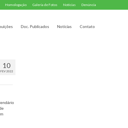
Homologação
Galeria de Fotos
Notícias
Denúncia
buições
Doc. Publicados
Notícias
Contato
10
FEV 2022
lendário
 de
im