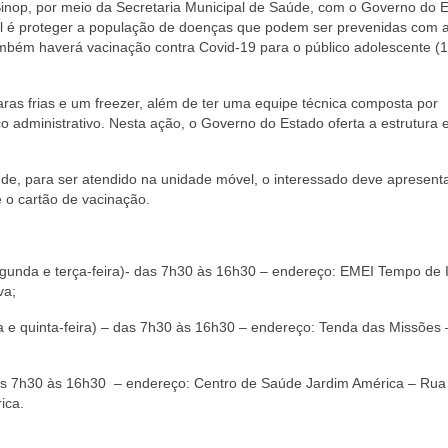
 Sinop, por meio da Secretaria Municipal de Saúde, com o Governo do 
ral é proteger a população de doenças que podem ser prevenidas com 
ambém haverá vacinação contra Covid-19 para o público adolescente (
as frias e um freezer, além de ter uma equipe técnica composta por
o administrativo. Nesta ação, o Governo do Estado oferta a estrutura e
de, para ser atendido na unidade móvel, o interessado deve apresent
 o cartão de vacinação.
segunda e terça-feira)- das 7h30 às 16h30 – endereço: EMEI Tempo de 
va;
ta e quinta-feira) – das 7h30 às 16h30 – endereço: Tenda das Missões 
– das 7h30 às 16h30 – endereço: Centro de Saúde Jardim América – Rua
ica.