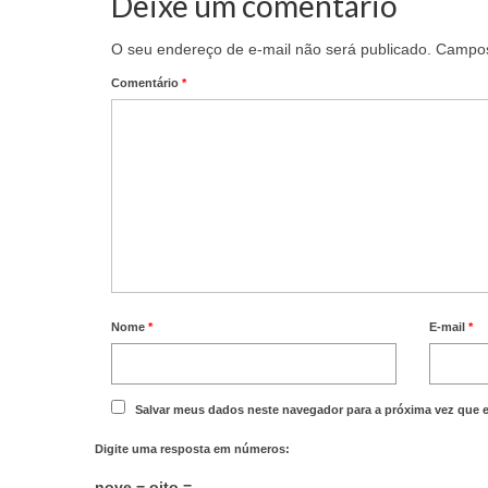
Deixe um comentário
O seu endereço de e-mail não será publicado.
Campos
Comentário
*
Nome
*
E-mail
*
Salvar meus dados neste navegador para a próxima vez que 
Digite uma resposta em números:
nove − oito =