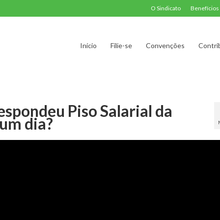
O Sindicato
Benefícios
Início
Filie-se
Convenções
Contri
espondeu Piso Salarial da
um dia?