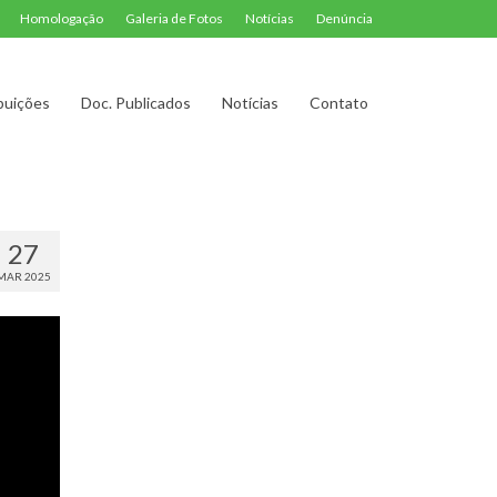
Homologação
Galeria de Fotos
Notícias
Denúncia
buições
Doc. Publicados
Notícias
Contato
27
MAR 2025