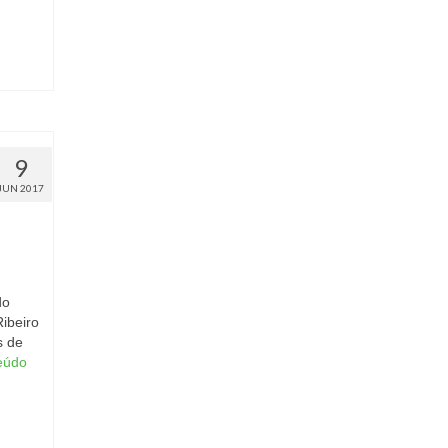
9
JUN 2017
do
ibeiro
s de
eúdo