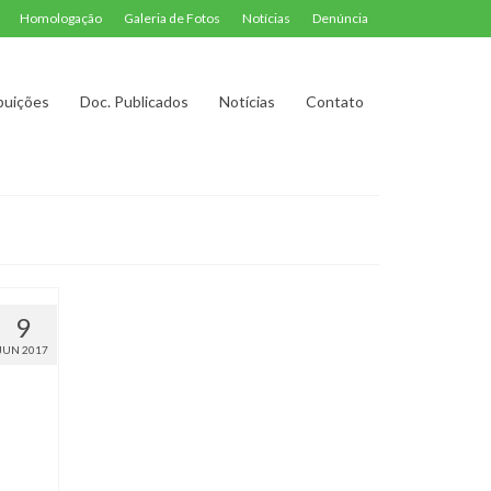
Homologação
Galeria de Fotos
Notícias
Denúncia
buições
Doc. Publicados
Notícias
Contato
9
JUN 2017