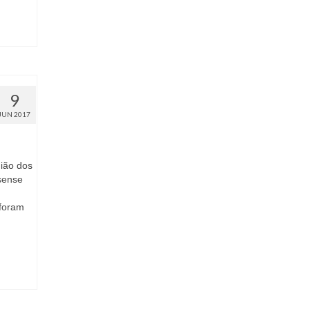
9
JUN 2017
ião dos
sense
 foram