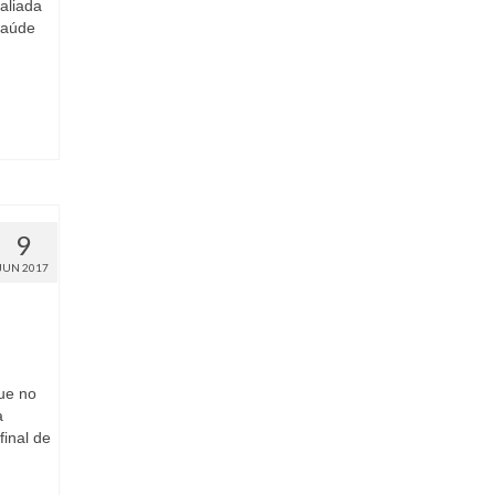
aliada
saúde
9
JUN 2017
ue no
a
inal de