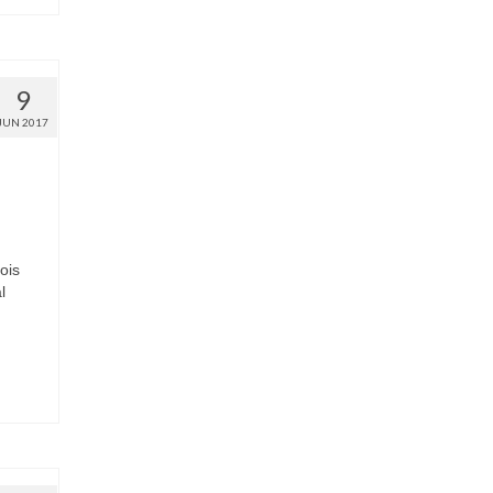
9
JUN 2017
ois
l