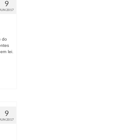
9
JUN 2017
e
) do
entes
em lei.
9
JUN 2017