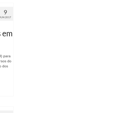
9
JUN 2017
s em
9) para
ursos do
o dos