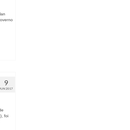
lan
governo
9
JUN 2017
de
, foi
…